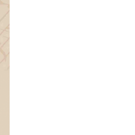
Konzert Rheinland-Pfalz
Integrationskonzert