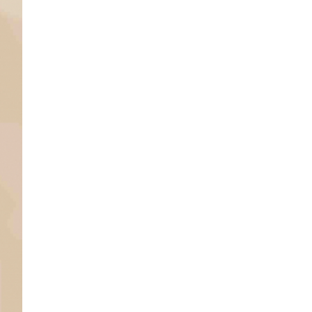
Church of God „Gospel Generation“
Integrationskonzert