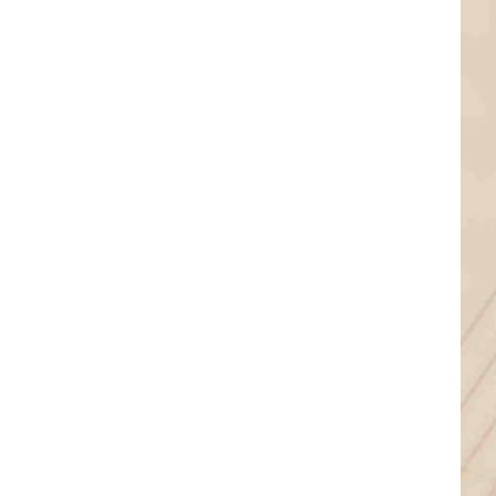
,,As der Rebbe lacht“
Integrationskonzert