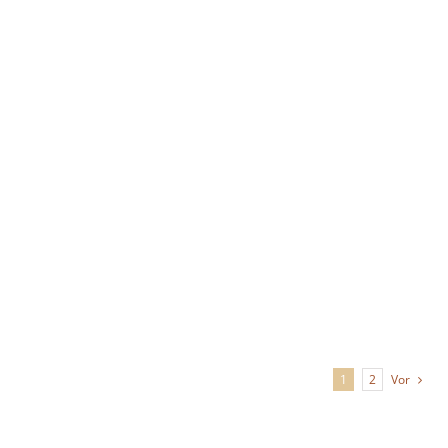
Orchesterakademie
Galerie
Orchesterakademie
Galerie
Vor
1
2